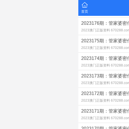
首页
2023176期：管家婆密
2023澳门正版资料 670288.co
2023175期：管家婆密
2023澳门正版资料 670288.co
2023174期：管家婆密
2023澳门正版资料 670288.co
2023173期：管家婆密
2023澳门正版资料 670288.co
2023172期：管家婆密
2023澳门正版资料 670288.co
2023171期：管家婆密
2023澳门正版资料 670288.co
2023170期：管家婆密