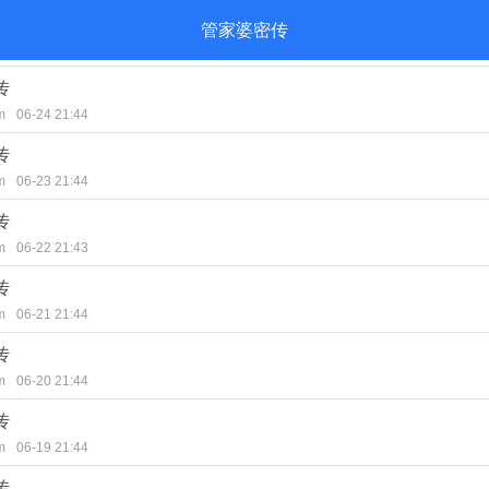
管家婆密传
传
m
06-24 21:44
传
m
06-23 21:44
传
m
06-22 21:43
传
m
06-21 21:44
传
m
06-20 21:44
传
m
06-19 21:44
传