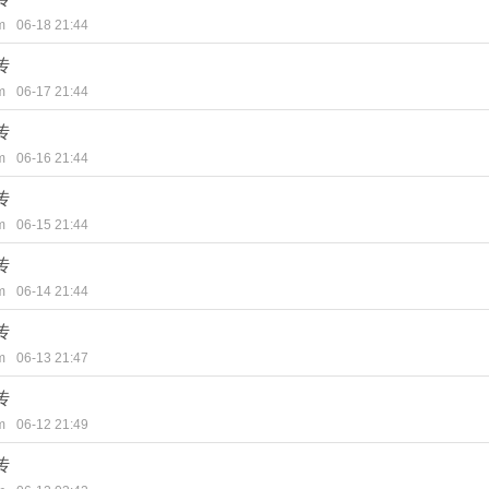
m
06-18 21:44
传
m
06-17 21:44
传
m
06-16 21:44
传
m
06-15 21:44
传
m
06-14 21:44
传
m
06-13 21:47
传
m
06-12 21:49
传